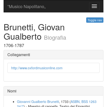
“Musico Napolitano„
Toggle
navigati
Toggle nav
Brunetti, Giovan
Gualberto
Biografia
1706-1787
Collegamenti
http://www.oxfordmusiconline.com
Nomi
Giovanni Gualberto Brunetti
, 1733 (
ASBN, BSS 1263
24/7
) -
Maestro di cappella
, Teatro dei Fiorentini