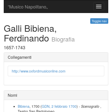
“Musico Napolitano„
Toggle
navigati
Toggle nav
Galli Bibiena,
Ferdinando
Biografia
1657-1743
Collegamenti
http://www.oxfordmusiconline.com
Nomi
Bibiena
, 1700 (
GDN, 2 febbraio 1700
) -
Scenografo
,
Teatro San Bartolomeo