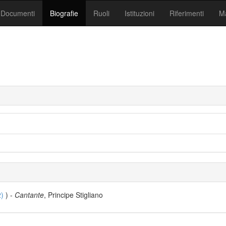
Documenti
Biografie
Ruoli
Istituzioni
Riferimenti
Ma
2)
) -
Cantante
, Principe Stigliano