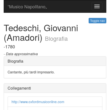
“Musico Napolitano„
Toggle
navigati
Toggle nav
Tedeschi, Giovanni
(Amadori)
Biografia
-1780
- Data approssimativa
Biografia
Cantante, più tardi impresario.
Collegamenti
http://www.oxfordmusiconline.com