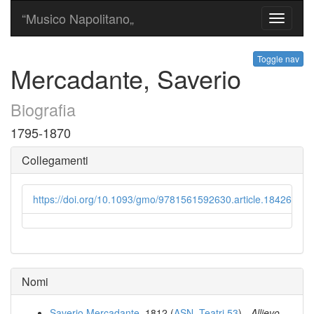
“Musico Napolitano„
Toggle
navigati
Toggle nav
Mercadante, Saverio
Biografia
1795-1870
Collegamenti
https://doi.org/10.1093/gmo/9781561592630.article.18426
Nomi
Saverio Mercadante
, 1812 (
ASN, Teatri 53
) -
Allievo
,