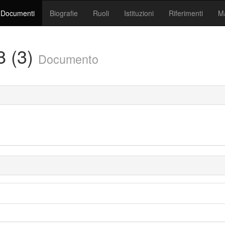
Documenti
Biografie
Ruoli
Istituzioni
Riferimenti
Ma
8 (3)
Documento