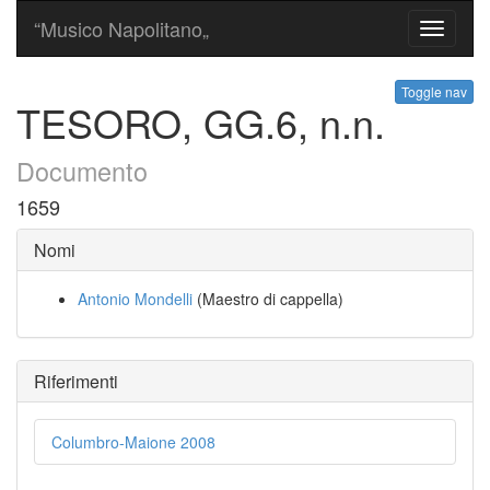
“Musico Napolitano„
Toggle
navigati
Toggle nav
TESORO, GG.6, n.n.
Documento
1659
Nomi
Antonio Mondelli
(Maestro di cappella)
Riferimenti
Columbro-Maione 2008