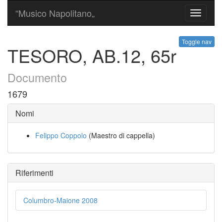
“Musico Napolitano„
Toggle
navigati
Toggle nav
TESORO, AB.12, 65r
Documento
1679
Nomi
Felippo Coppolo
(Maestro di cappella)
Riferimenti
Columbro-Maione 2008