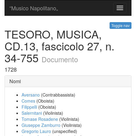
“Musico Napolitano„
Toggle
navigati
Toggle nav
TESORO, MUSICA,
CD.13, fascicolo 27, n.
34-755
Documento
1728
Nomi
Aversano
(Contrabbassista)
Comes
(Oboista)
Filippelli
(Oboista)
Salernitani
(Violinista)
Tomase Rosadene
(Violinista)
Giuseppe Zamburro
(Violinista)
Gregorio Lauro
(unspecified)