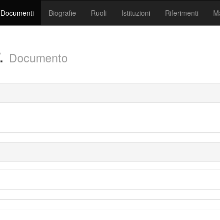
Documenti
Biografie
Ruoli
Istituzioni
Riferimenti
Ma
.
Documento