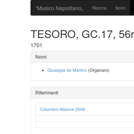
“Musico Napolitano„
Ricerca
Nomi
TESORO, GC.17, 56r
1701
Nomi
Giuseppe de Martino
(Organaro)
Riferimenti
Columbro-Maione 2008