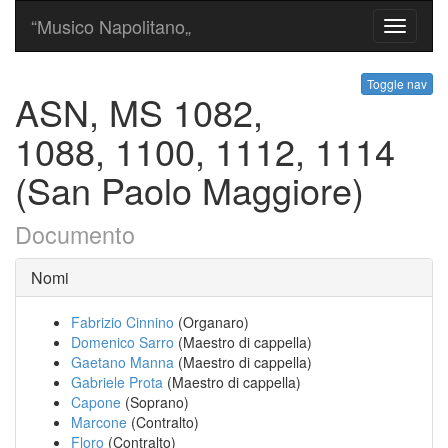
“Musico Napolitano„
Toggle
navigati
Toggle nav
ASN, MS 1082,
1088, 1100, 1112, 1114
(San Paolo Maggiore)
Documento
Nomi
Fabrizio Cinnino
(Organaro)
Domenico Sarro
(Maestro di cappella)
Gaetano Manna
(Maestro di cappella)
Gabriele Prota
(Maestro di cappella)
Capone
(Soprano)
Marcone
(Contralto)
Floro
(Contralto)