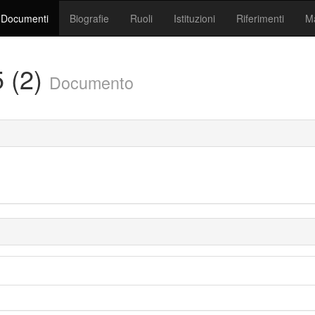
Documenti
Biografie
Ruoli
Istituzioni
Riferimenti
Ma
5 (2)
Documento