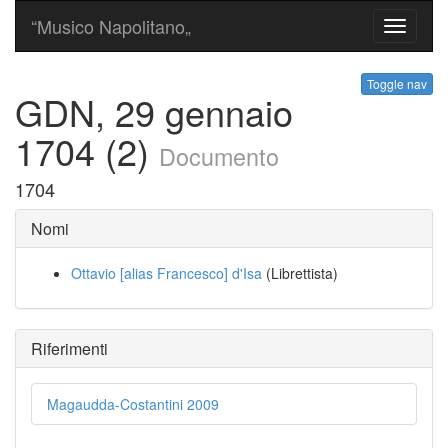
“Musico Napolitano„
Toggle
navigati
Toggle nav
GDN, 29 gennaio
1704 (2)
Documento
1704
Nomi
Ottavio [alias Francesco] d'Isa
(Librettista)
Riferimenti
Magaudda-Costantini 2009