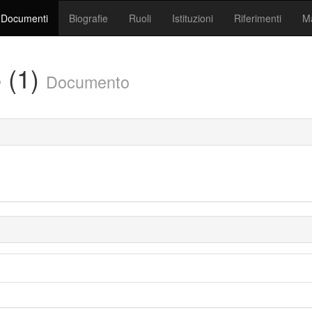
Documenti
Biografie
Ruoli
Istituzioni
Riferimenti
Ma
 (1)
Documento