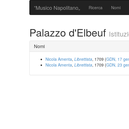
“Musico Napolitano„
Ricerca
Nomi
Palazzo d'Elbeuf
Istituz
Nomi
Nicola Amenta
,
Librettista
, 1709 (
GDN, 17 gen
Nicola Amenta
,
Librettista
, 1709 (
GDN, 23 gen