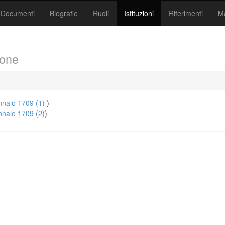
Documenti
Biografie
Ruoli
Istituzioni
Riferimenti
Ma
ione
naio 1709 (1)
)
naio 1709 (2)
)