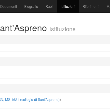
Documenti
Biografie
Ruoli
Istituzioni
Riferimenti
Ma
 Sant'Aspreno
Istituzione
N, MS 1621 (collegio di Sant’Aspreno)
)