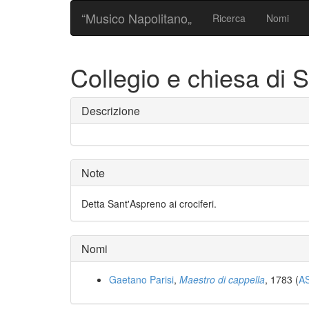
“Musico Napolitano„
Ricerca
Nomi
Collegio e chiesa di
Descrizione
Note
Detta Sant'Aspreno ai crociferi.
Nomi
Gaetano Parisi
,
Maestro di cappella
, 1783 (
AS