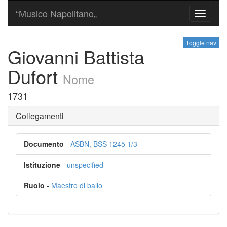
“Musico Napolitano„
Toggle
navigati
Toggle nav
Giovanni Battista
Dufort
Nome
1731
Collegamenti
Documento
-
ASBN, BSS 1245 1/3
Istituzione
-
unspecified
Ruolo
-
Maestro di ballo