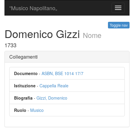
“Musico Napolitano„
Toggle
navigati
Toggle nav
Domenico Gizzi
Nome
1733
Collegamenti
Documento
-
ASBN, BSE 1014 17/7
Istituzione
-
Cappella Reale
Biografia
-
Gizzi, Domenico
Ruolo
-
Musico