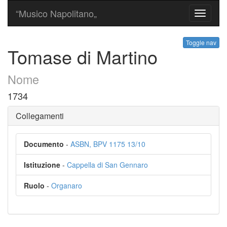
“Musico Napolitano„
Toggle
navigati
Toggle nav
Tomase di Martino
Nome
1734
Collegamenti
Documento
-
ASBN, BPV 1175 13/10
Istituzione
-
Cappella di San Gennaro
Ruolo
-
Organaro