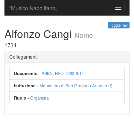
“Musico Napolitano„
Toggle
navigati
Toggle nav
Alfonzo Cangi
Nome
1734
Collegamenti
Documento
-
ASBN, BPO 1063 8/11
Istituzione
-
Monastero di San Gregorio Armeno (f)
Ruolo
-
Organista