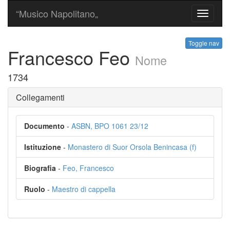
“Musico Napolitano„
Toggle
navigati
Toggle nav
Francesco Feo
Nome
1734
Collegamenti
Documento
-
ASBN, BPO 1061 23/12
Istituzione
-
Monastero di Suor Orsola Benincasa (f)
Biografia
-
Feo, Francesco
Ruolo
-
Maestro di cappella