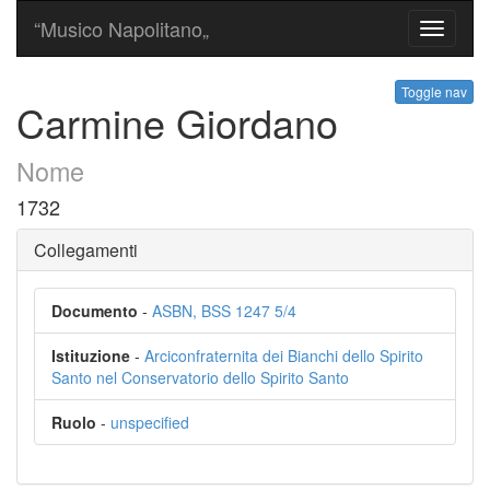
“Musico Napolitano„
Toggle
navigati
Toggle nav
Carmine Giordano
Nome
1732
Collegamenti
Documento
-
ASBN, BSS 1247 5/4
Istituzione
-
Arciconfraternita dei Bianchi dello Spirito
Santo nel Conservatorio dello Spirito Santo
Ruolo
-
unspecified