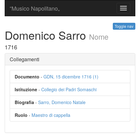
“Musico Napolitano„
Toggle
navigati
Toggle nav
Domenico Sarro
Nome
1716
Collegamenti
Documento
-
GDN, 15 dicembre 1716 (1)
Istituzione
-
Collegio dei Padri Somaschi
Biografia
-
Sarro, Domenico Natale
Ruolo
-
Maestro di cappella