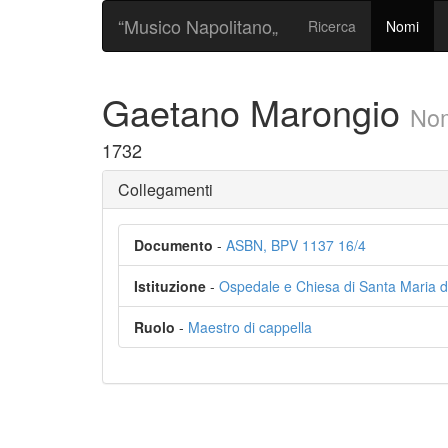
“Musico Napolitano„
Ricerca
Nomi
Gaetano Marongio
No
1732
Collegamenti
Documento
-
ASBN, BPV 1137 16/4
Istituzione
-
Ospedale e Chiesa di Santa Maria del
Ruolo
-
Maestro di cappella