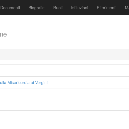
Documenti
Biografie
Ruoli
Istituzioni
Riferimenti
Ma
me
la Misericordia ai Vergini