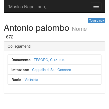
“Musico Napolitano„
Toggle
navigati
Toggle nav
Antonio palombo
Nome
1672
Collegamenti
Documento
-
TESORO, C.15, n.n.
Istituzione
-
Cappella di San Gennaro
Ruolo
-
Violinista