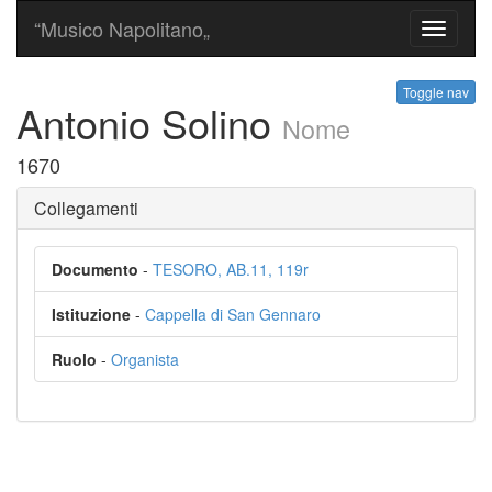
“Musico Napolitano„
Toggle
navigati
Toggle nav
Antonio Solino
Nome
1670
Collegamenti
Documento
-
TESORO, AB.11, 119r
Istituzione
-
Cappella di San Gennaro
Ruolo
-
Organista