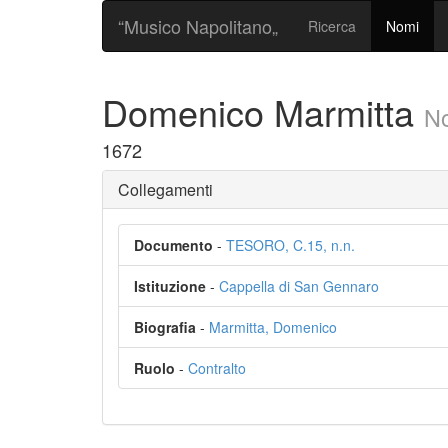
“Musico Napolitano„
Ricerca
Nomi
Domenico Marmitta
N
1672
Collegamenti
Documento
-
TESORO, C.15, n.n.
Istituzione
-
Cappella di San Gennaro
Biografia
-
Marmitta, Domenico
Ruolo
-
Contralto