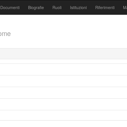
Documenti
Biografie
Ruoli
Istituzioni
Riferimenti
Ma
ome