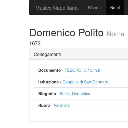
“Musico Napolitano„
Ricerca
Nomi
Domenico Polito
Nome
1672
Collegamenti
Documento
-
TESORO, C.15, n.n.
Istituzione
-
Cappella di San Gennaro
Biografia
-
Polito, Domenico
Ruolo
-
Violinista