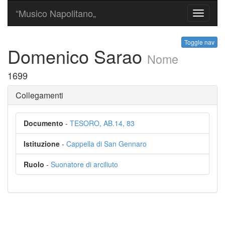
“Musico Napolitano„
Toggle
navigati
Toggle nav
Domenico Sarao
Nome
1699
Collegamenti
Documento
-
TESORO, AB.14, 83
Istituzione
-
Cappella di San Gennaro
Ruolo
-
Suonatore di arciliuto