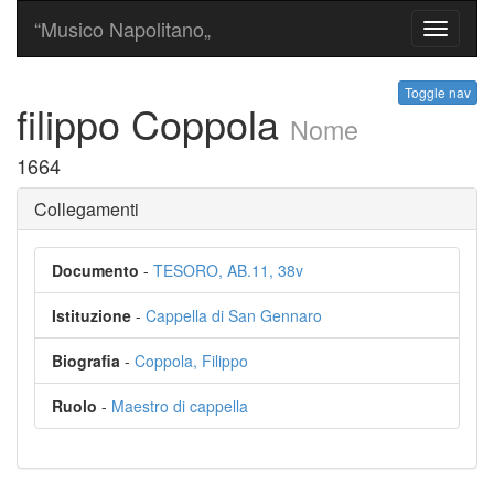
“Musico Napolitano„
Toggle
navigati
Toggle nav
filippo Coppola
Nome
1664
Collegamenti
Documento
-
TESORO, AB.11, 38v
Istituzione
-
Cappella di San Gennaro
Biografia
-
Coppola, Filippo
Ruolo
-
Maestro di cappella