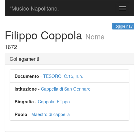
“Musico Napolitano„
Toggle
navigati
Toggle nav
Filippo Coppola
Nome
1672
Collegamenti
Documento
-
TESORO, C.15, n.n.
Istituzione
-
Cappella di San Gennaro
Biografia
-
Coppola, Filippo
Ruolo
-
Maestro di cappella