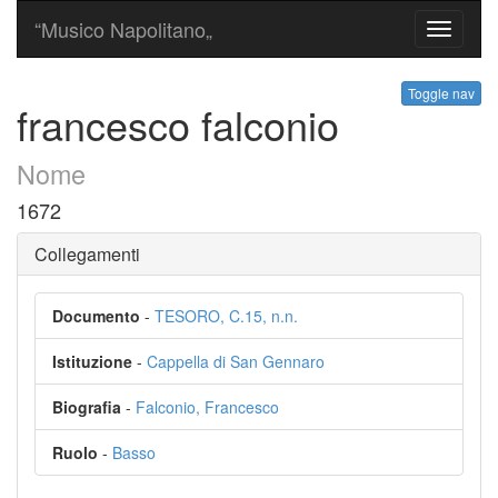
“Musico Napolitano„
Toggle
navigati
Toggle nav
francesco falconio
Nome
1672
Collegamenti
Documento
-
TESORO, C.15, n.n.
Istituzione
-
Cappella di San Gennaro
Biografia
-
Falconio, Francesco
Ruolo
-
Basso