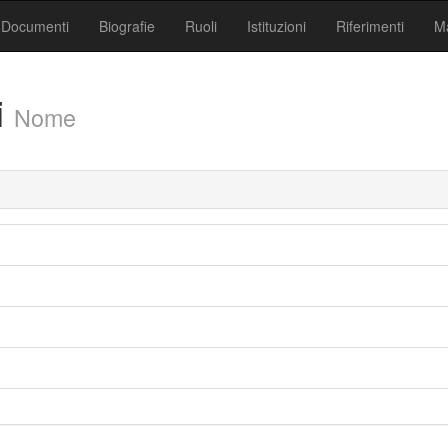
Documenti
Biografie
Ruoli
Istituzioni
Riferimenti
Ma
i
Nome