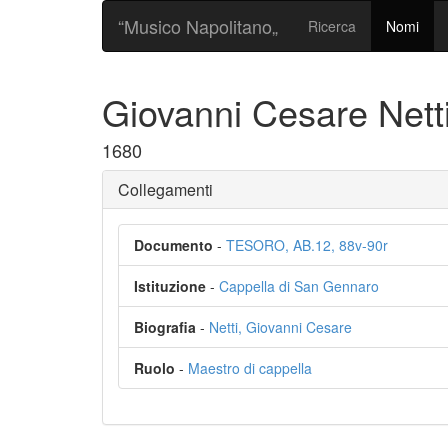
“Musico Napolitano„
Ricerca
Nomi
Giovanni Cesare Nett
1680
Collegamenti
Documento
-
TESORO, AB.12, 88v-90r
Istituzione
-
Cappella di San Gennaro
Biografia
-
Netti, Giovanni Cesare
Ruolo
-
Maestro di cappella