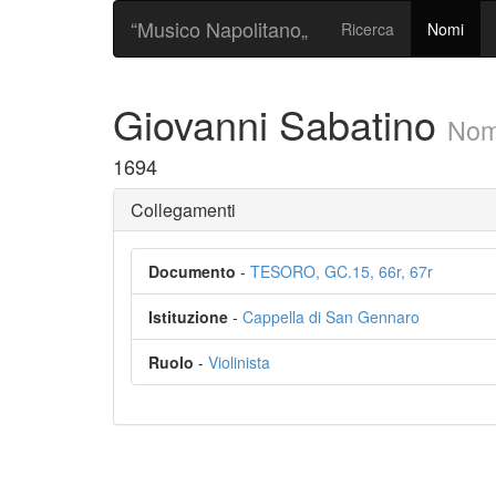
“Musico Napolitano„
Ricerca
Nomi
Giovanni Sabatino
No
1694
Collegamenti
Documento
-
TESORO, GC.15, 66r, 67r
Istituzione
-
Cappella di San Gennaro
Ruolo
-
Violinista