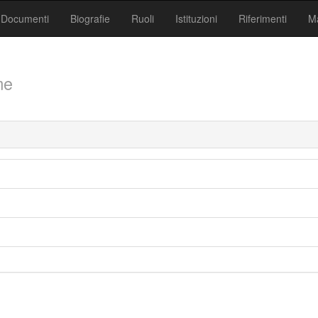
Documenti
Biografie
Ruoli
Istituzioni
Riferimenti
Ma
me