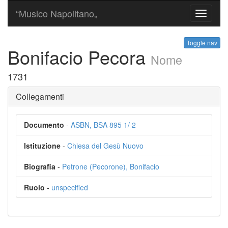
“Musico Napolitano„
Toggle
navigati
Toggle nav
Bonifacio Pecora
Nome
1731
Collegamenti
Documento
-
ASBN, BSA 895 1/ 2
Istituzione
-
Chiesa del Gesù Nuovo
Biografia
-
Petrone (Pecorone), Bonifacio
Ruolo
-
unspecified