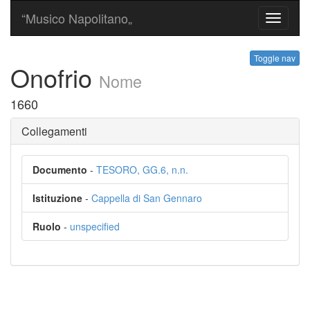
“Musico Napolitano„
Toggle
navigati
Toggle nav
Onofrio
Nome
1660
Collegamenti
Documento
-
TESORO, GG.6, n.n.
Istituzione
-
Cappella di San Gennaro
Ruolo
-
unspecified