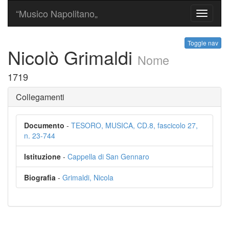
“Musico Napolitano„
Toggle
navigati
Toggle nav
Nicolò Grimaldi
Nome
1719
Collegamenti
Documento
-
TESORO, MUSICA, CD.8, fascicolo 27,
n. 23-744
Istituzione
-
Cappella di San Gennaro
Biografia
-
Grimaldi, Nicola