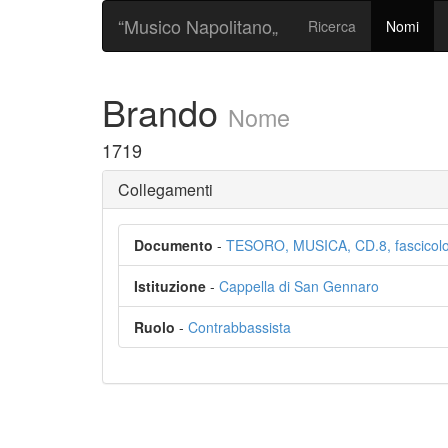
“Musico Napolitano„
Ricerca
Nomi
Brando
Nome
1719
Collegamenti
Documento
-
TESORO, MUSICA, CD.8, fascicolo
Istituzione
-
Cappella di San Gennaro
Ruolo
-
Contrabbassista