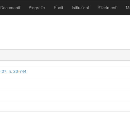
Documenti
Biografie
Ruoli
Istituzioni
Riferimenti
Ma
 27, n. 23-744