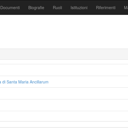
Documenti
Biografie
Ruoli
Istituzioni
Riferimenti
Ma
a di Santa Maria Ancillarum