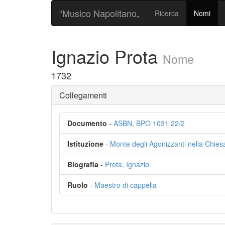
“Musico Napolitano„
Ricerca
Nomi
Ignazio Prota
Nome
1732
Collegamenti
Documento
-
ASBN, BPO 1031 22/2
Istituzione
-
Monte degli Agonizzanti nella Chies
Biografia
-
Prota, Ignazio
Ruolo
-
Maestro di cappella