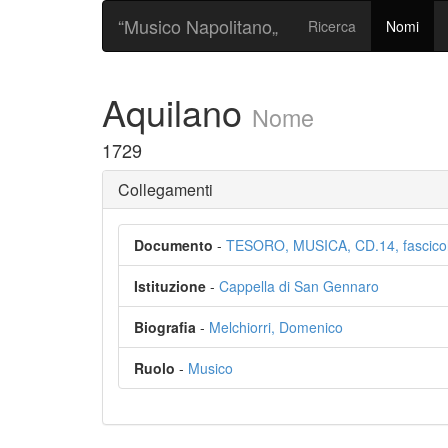
“Musico Napolitano„
Ricerca
Nomi
Aquilano
Nome
1729
Collegamenti
Documento
-
TESORO, MUSICA, CD.14, fascicol
Istituzione
-
Cappella di San Gennaro
Biografia
-
Melchiorri, Domenico
Ruolo
-
Musico