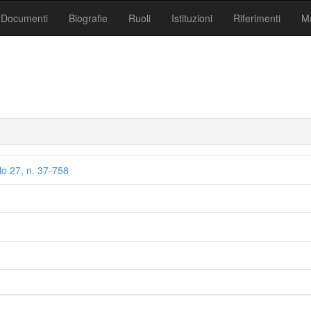
Documenti
Biografie
Ruoli
Istituzioni
Riferimenti
Ma
o 27, n. 37-758