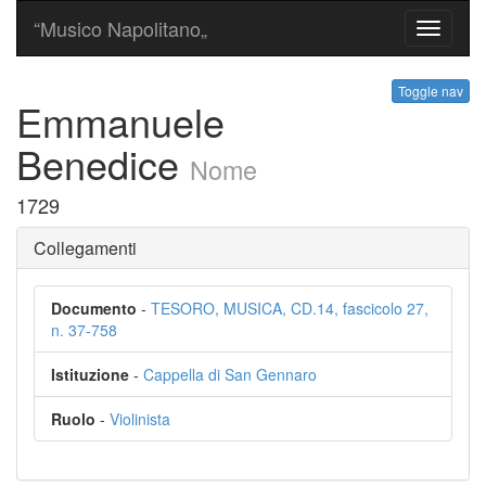
“Musico Napolitano„
Toggle
navigati
Toggle nav
Emmanuele
Benedice
Nome
1729
Collegamenti
Documento
-
TESORO, MUSICA, CD.14, fascicolo 27,
n. 37-758
Istituzione
-
Cappella di San Gennaro
Ruolo
-
Violinista