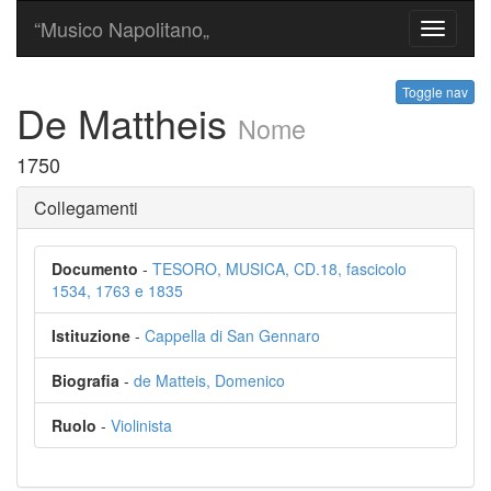
“Musico Napolitano„
Toggle
navigati
Toggle nav
De Mattheis
Nome
1750
Collegamenti
Documento
-
TESORO, MUSICA, CD.18, fascicolo
1534, 1763 e 1835
Istituzione
-
Cappella di San Gennaro
Biografia
-
de Matteis, Domenico
Ruolo
-
Violinista