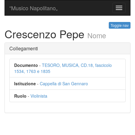
“Musico Napolitano„
Toggle
navigati
Toggle nav
Crescenzo Pepe
Nome
Collegamenti
Documento
-
TESORO, MUSICA, CD.18, fascicolo
1534, 1763 e 1835
Istituzione
-
Cappella di San Gennaro
Ruolo
-
Violinista