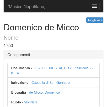
“Musico Napolitano„
Toggle
navigati
Toggle nav
Domenico de Micco
Nome
1753
Collegamenti
Documento
-
TESORO, MUSICA, CD.20, fascicolo 27,
n. 14
Istituzione
-
Cappella di San Gennaro
Biografia
-
de Micco, Domenico
Ruolo
-
Violinista