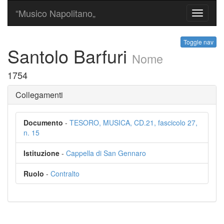
“Musico Napolitano„
Toggle
navigati
Toggle nav
Santolo Barfuri
Nome
1754
Collegamenti
Documento
-
TESORO, MUSICA, CD.21, fascicolo 27,
n. 15
Istituzione
-
Cappella di San Gennaro
Ruolo
-
Contralto