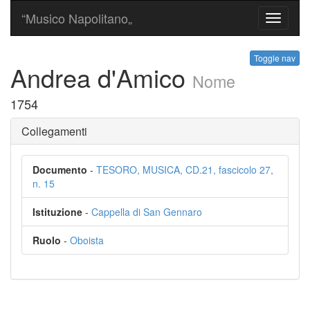
“Musico Napolitano„
Toggle
navigati
Toggle nav
Andrea d'Amico
Nome
1754
Collegamenti
Documento
-
TESORO, MUSICA, CD.21, fascicolo 27,
n. 15
Istituzione
-
Cappella di San Gennaro
Ruolo
-
Oboista