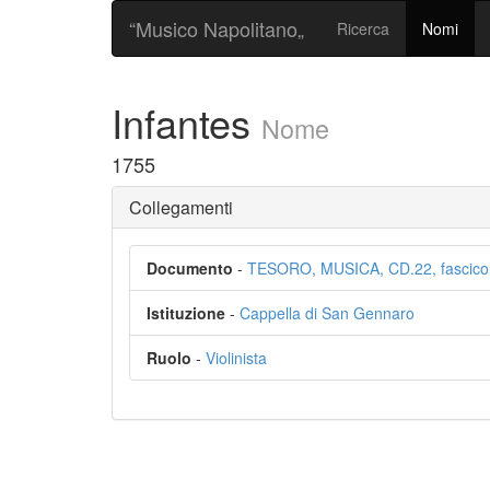
“Musico Napolitano„
Ricerca
Nomi
Infantes
Nome
1755
Collegamenti
Documento
-
TESORO, MUSICA, CD.22, fascicol
Istituzione
-
Cappella di San Gennaro
Ruolo
-
Violinista