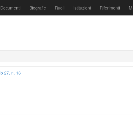
Documenti
Biografie
Ruoli
Istituzioni
Riferimenti
Ma
o 27, n. 16