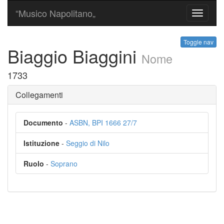
“Musico Napolitano„
Toggle
navigati
Toggle nav
Biaggio Biaggini
Nome
1733
Collegamenti
Documento
-
ASBN, BPI 1666 27/7
Istituzione
-
Seggio di Nilo
Ruolo
-
Soprano