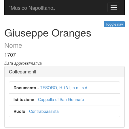
“Musico Napolitano„
Toggle
navigati
Toggle nav
Giuseppe Oranges
Nome
1707
Data approssimativa
Collegamenti
Documento
-
TESORO, H.131, n.n., s.d.
Istituzione
-
Cappella di San Gennaro
Ruolo
-
Contrabbassista