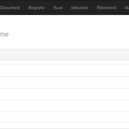
Documenti
Biografie
Ruoli
Istituzioni
Riferimenti
Ma
me