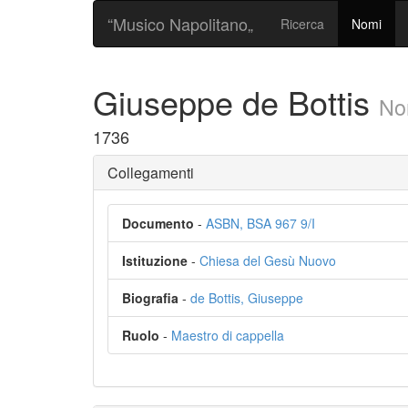
“Musico Napolitano„
Ricerca
Nomi
Giuseppe de Bottis
No
1736
Collegamenti
Documento
-
ASBN, BSA 967 9/I
Istituzione
-
Chiesa del Gesù Nuovo
Biografia
-
de Bottis, Giuseppe
Ruolo
-
Maestro di cappella